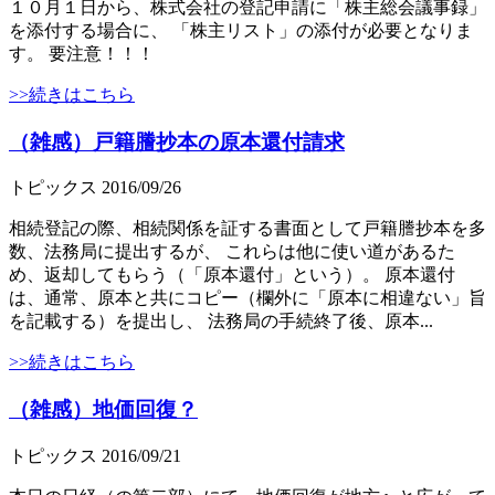
１０月１日から、株式会社の登記申請に「株主総会議事録」
を添付する場合に、 「株主リスト」の添付が必要となりま
す。 要注意！！！
>>続きはこちら
（雑感）戸籍謄抄本の原本還付請求
トピックス
2016/09/26
相続登記の際、相続関係を証する書面として戸籍謄抄本を多
数、法務局に提出するが、 これらは他に使い道があるた
め、返却してもらう（「原本還付」という）。 原本還付
は、通常、原本と共にコピー（欄外に「原本に相違ない」旨
を記載する）を提出し、 法務局の手続終了後、原本...
>>続きはこちら
（雑感）地価回復？
トピックス
2016/09/21