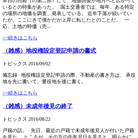
本日の日経（の第二部）にて、地価回復が地方へと広がって
いるとの特集があった。 国土交通省では、毎年、ある特定
の場所の地価を調査、発表している。 近年下落が続いてい
たが、ここにきて僅かだが上昇に転じたとのことだ。 一
応、土地の時価（売...
>>続きはこちら
（雑感）地役権設定登記申請の書式
トピックス
2016/09/02
備忘録 地役権設定登記申請の際、不動産の書き方は、 承役
地を先に書いて、要役地を後に書く。
>>続きはこちら
（雑感）未成年後見の終了
トピックス
2016/08/22
戸籍の話。 先日、最近の戸籍で未成年後見人が付いた戸籍
を見た。 ところが、その方の生年月日を見ると、明らかに