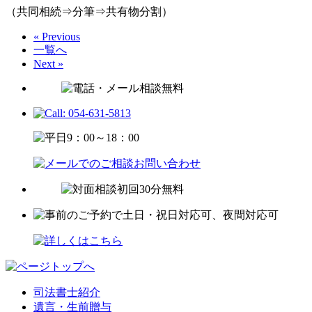
（共同相続⇒分筆⇒共有物分割）
« Previous
一覧へ
Next »
司法書士紹介
遺言・生前贈与